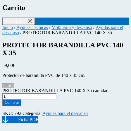
Carrito
Cerrar Filtros
Inicio
/
Ayudas Técnicas
/
Mobiliario y descanso
/
Ayudas para el
descanso
/ PROTECTOR BARANDILLA PVC 140 X 35
PROTECTOR BARANDILLA PVC 140
X 35
59,00
€
Protector de barandilla PVC de 140 x 35 cm.
+ Info
PROTECTOR BARANDILLA PVC 140 X 35 cantidad
Comprar
SKU:
792
Categoría:
Ayudas para el descanso