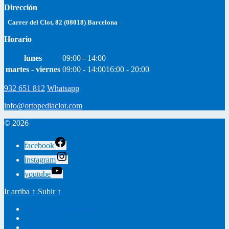
Dirección
Carrer del Clot, 82 (08018) Barcelona
Horario
lunes
09:00 - 14:00
martes - viernes
09:00 - 14:00
16:00 - 20:00
932 651 812
Whatsapp
info@ortopediaclot.com
© 2026
Ortopedia Clot
facebook
instagram
youtube
Ir arriba
↑
Subir
↑
Política de Privacidad
Nota Legal
Condiciones Generales