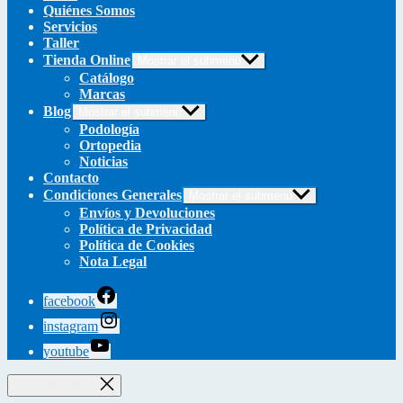
Quiénes Somos
Servicios
Taller
Tienda Online
Mostrar el submenú
Catálogo
Marcas
Blog
Mostrar el submenú
Podología
Ortopedia
Noticias
Contacto
Condiciones Generales
Mostrar el submenú
Envíos y Devoluciones
Política de Privacidad
Política de Cookies
Nota Legal
facebook
instagram
youtube
Cerrar el Carrito