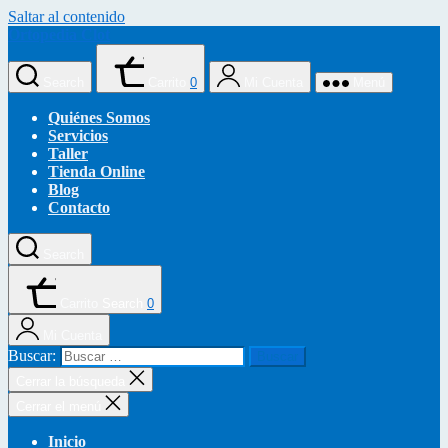
Saltar al contenido
Ortopedia Clot
Search
Carrito
0
Mi Cuenta
Menú
Quiénes Somos
Servicios
Taller
Tienda Online
Blog
Contacto
Search
Carrito
Search
0
Mi Cuenta
Buscar:
Cerrar la búsqueda
Cerrar el menú
Inicio