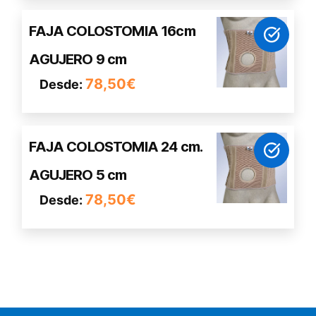
opciones
Este
FAJA COLOSTOMIA 16cm
se
producto
pueden
AGUJERO 9 cm
tiene
elegir
múltiples
78,50
€
Desde:
en
variantes.
la
Las
página
opciones
de
Este
FAJA COLOSTOMIA 24 cm.
se
producto
producto
pueden
AGUJERO 5 cm
tiene
elegir
múltiples
78,50
€
Desde:
en
variantes.
la
Las
página
opciones
de
se
producto
pueden
elegir