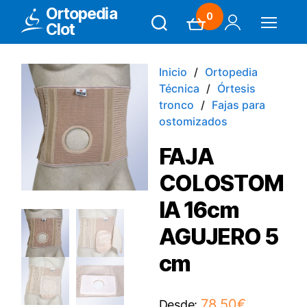
Ortopedia
0
Clot
Search
Carrito
Mi Cuenta
Menú
Inicio
Ortopedia
Técnica
Órtesis
tronco
Fajas para
ostomizados
FAJA
COLOSTOM
IA 16cm
AGUJERO 5
cm
78,50
€
Desde: