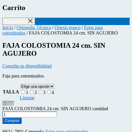
Carrito
Cerrar Filtros
Inicio
/
Ortopedia Técnica
/
Órtesis tronco
/
Fajas para
ostomizados
/ FAJA COLOSTOMIA 24 cm. SIN AGUJERO
FAJA COLOSTOMIA 24 cm. SIN
AGUJERO
Consulta su disponibilidad
Faja para ostomizados.
TALLA
1
2
3
4
Limpiar
+ Info
FAJA COLOSTOMIA 24 cm. SIN AGUJERO cantidad
Comprar
SKU:
7801
Categoría:
Fajas para ostomizados