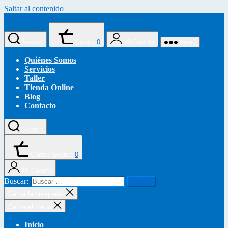
Saltar al contenido
Ortopedia Clot
Search
Carrito
0
Mi Cuenta
Menú
Quiénes Somos
Servicios
Taller
Tienda Online
Blog
Contacto
Search
Carrito
Search
0
Mi Cuenta
Buscar:
Cerrar la búsqueda
Cerrar el menú
Inicio