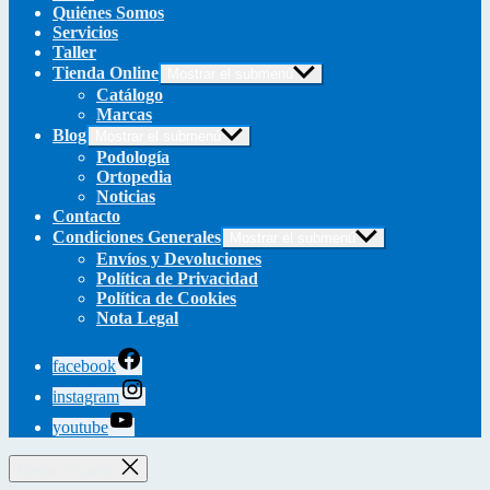
Quiénes Somos
Servicios
Taller
Tienda Online
Mostrar el submenú
Catálogo
Marcas
Blog
Mostrar el submenú
Podología
Ortopedia
Noticias
Contacto
Condiciones Generales
Mostrar el submenú
Envíos y Devoluciones
Política de Privacidad
Política de Cookies
Nota Legal
facebook
instagram
youtube
Cerrar el Carrito