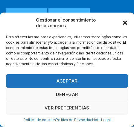
932 651 812
WHATSAPP
Gestionar el consentimiento
de las cookies
INFO@ORTOPEDIACLOT.COM
Para ofrecer las mejores experiencias, utilizamos tecnologías como las
cookies para almacenar y/o acceder a la información del dispositivo. El
consentimiento de estas tecnologías nos permitirá procesar datos
como el comportamiento de navegación o las identificaciones únicas
en este sitio. No consentir o retirar el consentimiento, puede afectar
negativamente a ciertas características y funciones.
© 2026
Ortopedia Clot
Subir
↑
facebook
instagram
youtube
ACEPTAR
Política de Privacidad
Nota Legal
DENEGAR
Condiciones Generales
VER PREFERENCIAS
Envíos y Devoluciones
Política de Cookies
Política de cookies
Política de Privacidad
Nota Legal
Contacto