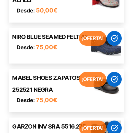
ALHELI
tiene
múltiples
50,00
€
Desde:
variantes.
Las
opciones
Este
NIRO BLUE SEAMED FELT 45
se
¡OFERTA!
producto
pueden
75,00
€
Desde:
tiene
elegir
múltiples
en
variantes.
la
Las
página
Este
MABEL SHOES ZAPATOS
opciones
¡OFERTA!
de
producto
se
252521 NEGRA
producto
tiene
pueden
múltiples
75,00
€
Desde:
elegir
variantes.
en
Las
la
opciones
página
Este
GARZON INV SRA 5516.275
se
¡OFERTA!
de
producto