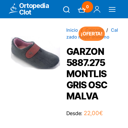
Ortopedia
0
Clot
Search
Carrito
Mi Cuenta
Menú
Inicio
Calzado
Cal
¡OFERTA!
zado mujer invierno
GARZON
5887.275
MONTLIS
GRIS OSC
MALVA
22,00
€
Desde: