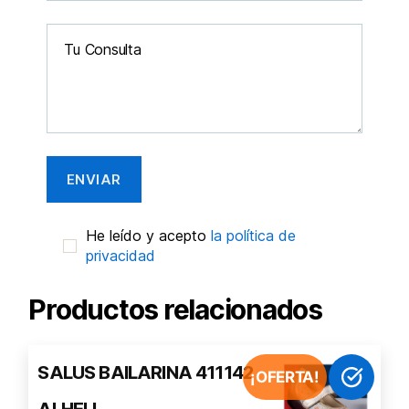
He leído y acepto
la política de
privacidad
Productos relacionados
Este
SALUS BAILARINA 411142
¡OFERTA!
producto