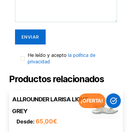
He leído y acepto
la política de
privacidad
Productos relacionados
Este
ALLROUNDER LARISA LIGHT
¡OFERTA!
producto
GREY
tiene
múltiples
65,00
€
Desde:
variantes.