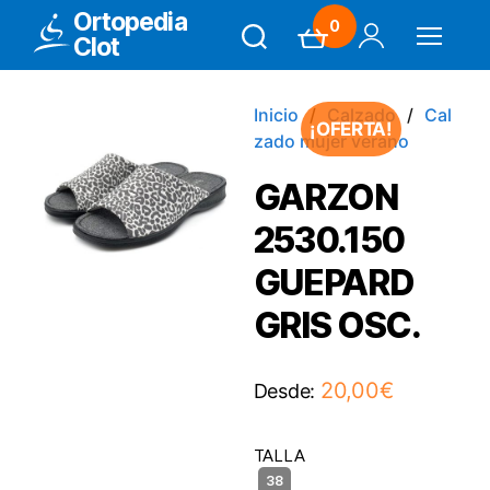
Ortopedia
0
Clot
Search
Carrito
Mi Cuenta
Menú
Inicio
Calzado
Cal
¡OFERTA!
zado mujer verano
GARZON
2530.150
GUEPARD
GRIS OSC.
20,00
€
Desde:
TALLA