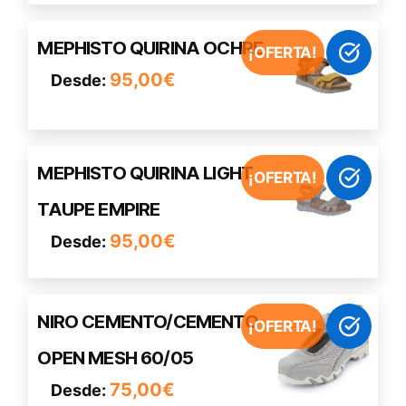
Las
opciones
Este
MEPHISTO QUIRINA OCHRE
se
¡OFERTA!
producto
pueden
95,00
€
Desde:
tiene
elegir
múltiples
en
variantes.
la
Las
página
Este
MEPHISTO QUIRINA LIGHT
opciones
¡OFERTA!
de
producto
se
TAUPE EMPIRE
producto
tiene
pueden
múltiples
95,00
€
Desde:
elegir
variantes.
en
Las
la
opciones
página
Este
NIRO CEMENTO/CEMENTO
se
¡OFERTA!
de
producto
pueden
OPEN MESH 60/05
producto
tiene
elegir
múltiples
75,00
€
Desde:
en
variantes.