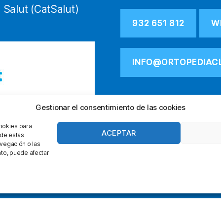
 Salut (CatSalut)
932 651 812
W
INFO@ORTOPEDIAC
Gestionar el consentimiento de las cookies
cookies para
ACEPTAR
 de estas
vegación o las
ento, puede afectar
facebook
instagram
youtube
Condiciones Generales
Envíos y Devoluciones