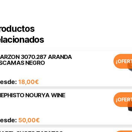
roductos
elacionados
ARZON 3070.287 ARANDA
ste
¡OFER
SCAMAS NEGRO
roducto
iene
esde:
18,00
€
últiples
ariantes.
EPHISTO NOURYA WINE
ste
¡OFER
as
roducto
pciones
iene
e
esde:
50,00
€
últiples
ueden
ariantes.