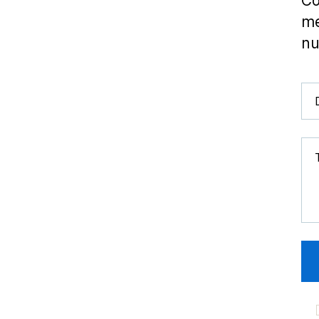
Co
me
nu