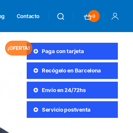
og
Contacto
0
Search
Search
Carrito
Mi Cuenta
¡OFERTA!
Paga con tarjeta
Recógelo en Barcelona
Envío en 24/72hs
Servicio postventa