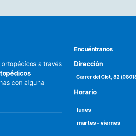
a
ágina
e
roducto
Encuéntranos
ortopédicos a través
Dirección
rtopédicos
Carrer del Clot, 82 (0801
onas con alguna
Horario
lunes
martes - viernes