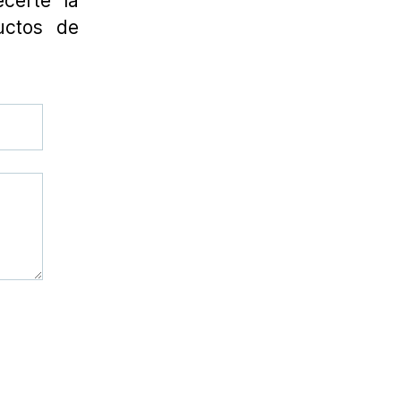
certe la
uctos de