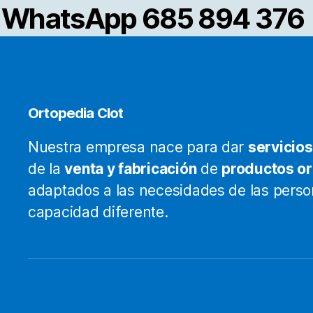
WhatsApp 685 894 376
l
p
d
p
Ortopedia Clot
Nuestra empresa nace para dar
servicios
de la
venta y fabricación
de
productos o
adaptados a las necesidades de las pers
capacidad diferente.