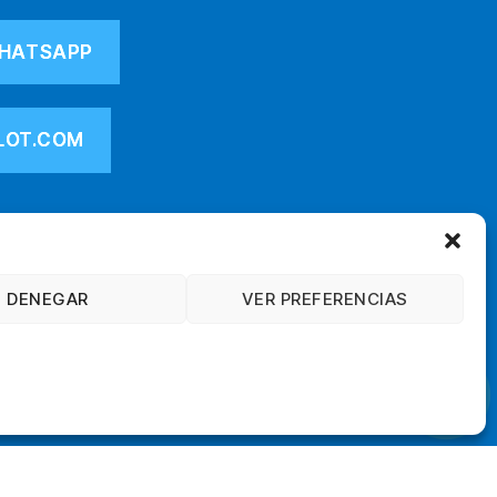
HATSAPP
LOT.COM
DENEGAR
VER PREFERENCIAS
Ir arriba
↑
Política de Cookies
Contacto