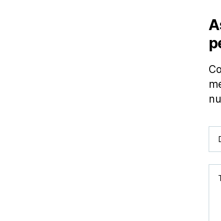
A
p
Co
me
nu