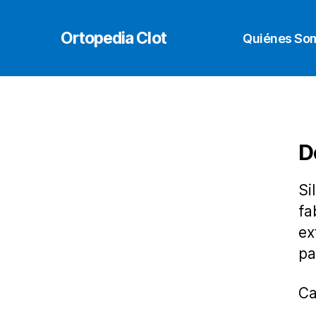
Ortopedia Clot
Quiénes So
D
Si
fa
ex
pa
Ca