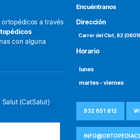
Encuéntranos
ortopédicos a través
Dirección
rtopédicos
Carrer del Clot, 82 (0801
onas con alguna
Horario
lunes
martes - viernes
 Salut (CatSalut)
932 651 812
W
INFO@ORTOPEDIAC