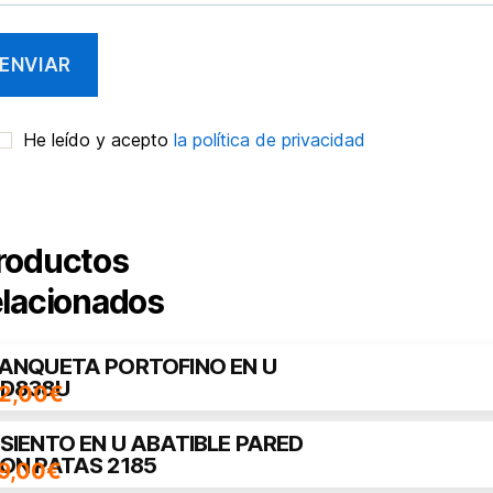
He leído y acepto
la política de privacidad
roductos
elacionados
ANQUETA PORTOFINO EN U
D838U
2,00
€
SIENTO EN U ABATIBLE PARED
ON PATAS 2185
9,00
€