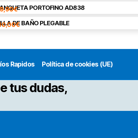
ANQUETA PORTOFINO AD838
9,90
€
ILLA DE BAÑO PLEGABLE
10,00
€
íos Rapidos
Política de cookies (UE)
e tus dudas,