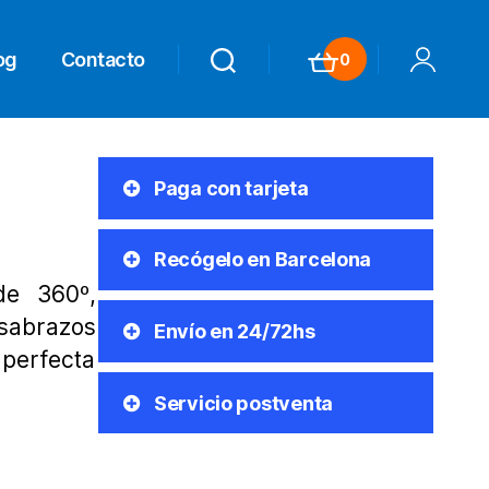
og
Contacto
0
Search
Search
Carrito
Mi Cuenta
Paga con tarjeta
Recógelo en Barcelona
de 360º,
sabrazos
Envío en 24/72hs
 perfecta
Servicio postventa