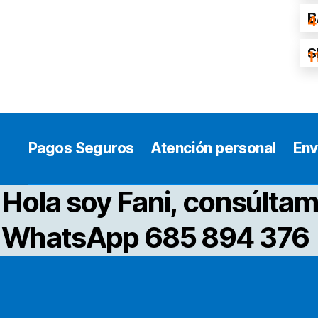
B
4
S
1
Pagos Seguros
Atención personal
Env
Hola soy Fani, consúltam
WhatsApp 685 894 376