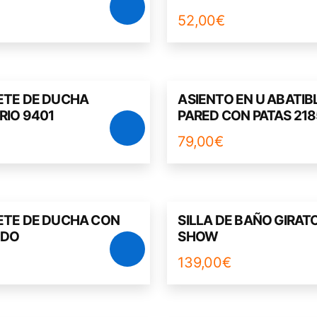
52,00
€
ETE DE DUCHA
ASIENTO EN U ABATIB
RIO 9401
PARED CON PATAS 218
€
79,00
€
ETE DE DUCHA CON
SILLA DE BAÑO GIRAT
LDO
SHOW
€
139,00
€