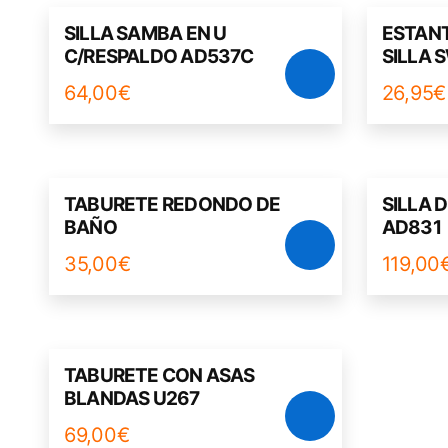
SILLA SAMBA EN U
ESTANT
C/RESPALDO AD537C
SILLA 
64,00
€
26,95
€
TABURETE REDONDO DE
SILLA 
BAÑO
AD831
35,00
€
119,00
TABURETE CON ASAS
BLANDAS U267
69,00
€