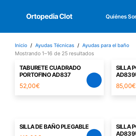
Ortopedia Clot
Quiénes S
Inicio
Ayudas Técnicas
Ayudas para el baño
Mostrando 1–16 de 25 resultados
TABURETE CUADRADO
SILLA 
PORTOFINO AD837
AD839
52,00
€
85,00
€
SILLA DE BAÑO PLEGABLE
SILLA 
AD839