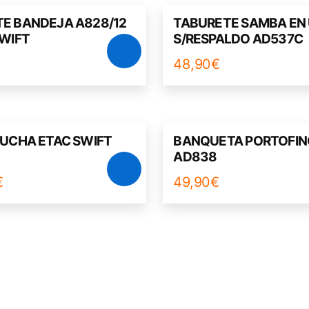
E BANDEJA A828/12
TABURETE SAMBA EN
SWIFT
S/RESPALDO AD537C
48,90
€
DUCHA ETAC SWIFT
BANQUETA PORTOFIN
AD838
€
49,90
€