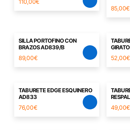
110,00
€
85,00
€
SILLA PORTOFINO CON
TABUR
BRAZOS AD839/B
GIRATO
89,00
€
52,00
TABURETE EDGE ESQUINERO
TABUR
AD833
RESPA
76,00
€
49,00