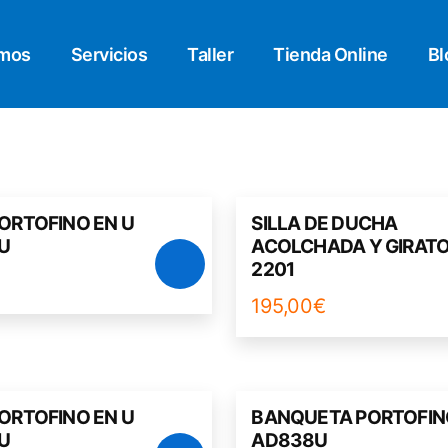
omos
Servicios
Taller
Tienda Online
Bl
PORTOFINO EN U
SILLA DE DUCHA
U
ACOLCHADA Y GIRATO
2201
195,00
€
PORTOFINO EN U
BANQUETA PORTOFIN
U
AD838U