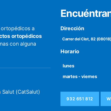
Encuéntra
ortopédicos a
Dirección
ctos ortopédicos
Carrer del Clot, 82 (08018
onas con alguna
Horario
lunes
martes - viernes
 Salut (CatSalut)
932 651 812
W