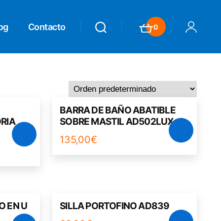
og
Contacto
0
Search
Search
Carrito
Mi Cuenta
BARRA DE BAÑO ABATIBLE
RIA
SOBRE MASTIL AD502LUX
135,00
€
O EN U
SILLA PORTOFINO AD839