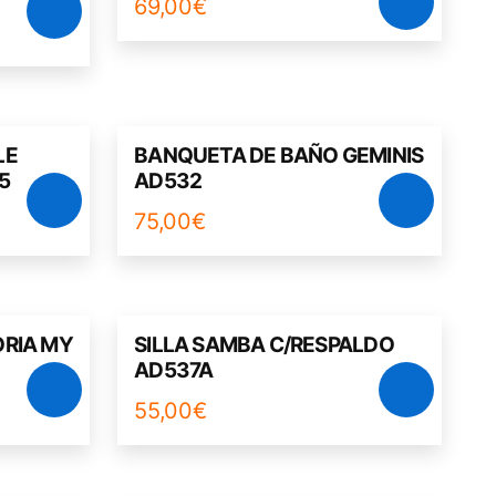
69,00
€
LE
BANQUETA DE BAÑO GEMINIS
5
AD532
75,00
€
ORIA MY
SILLA SAMBA C/RESPALDO
AD537A
55,00
€