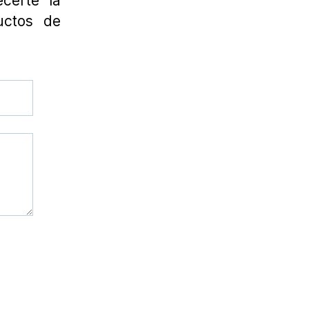
certe la
uctos de