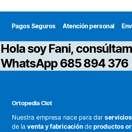
Pagos Seguros
Atención personal
Env
Hola soy Fani, consúltam
WhatsApp 685 894 376
Ortopedia Clot
Nuestra empresa nace para dar
servicios
de la
venta y fabricación
de
productos o