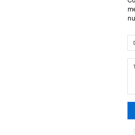
Co
me
nu