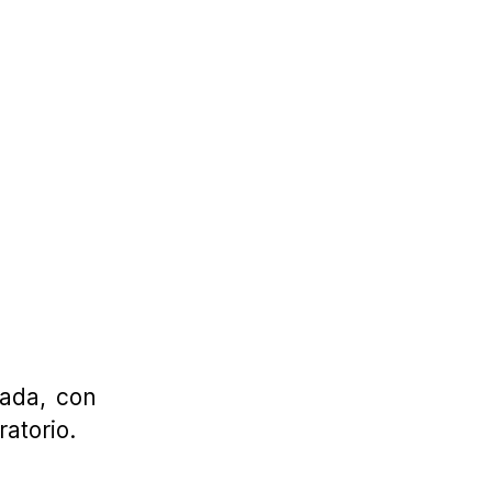
hada, con
atorio.