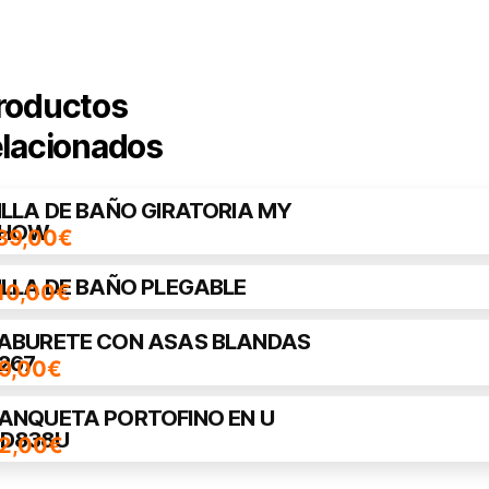
roductos
elacionados
ILLA DE BAÑO GIRATORIA MY
HOW
39,00
€
ILLA DE BAÑO PLEGABLE
10,00
€
ABURETE CON ASAS BLANDAS
267
9,00
€
ANQUETA PORTOFINO EN U
D838U
2,00
€