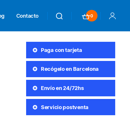
og
Contacto
0
Search
Search
Carrito
Mi Cuenta
Paga con tarjeta
Recógelo en Barcelona
Envío en 24/72hs
Servicio postventa