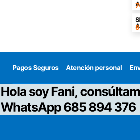
A
7
S
A
8
Pagos Seguros
Atención personal
Env
Hola soy Fani, consúltam
WhatsApp 685 894 376