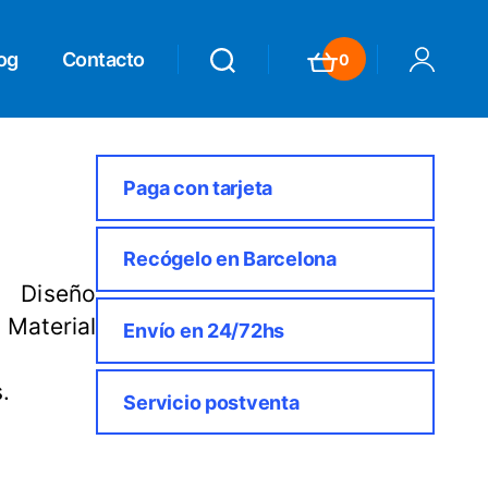
og
Contacto
0
Search
Search
Carrito
Mi Cuenta
Paga con tarjeta
Recógelo en Barcelona
. Diseño
Material
Envío en 24/72hs
.
Servicio postventa