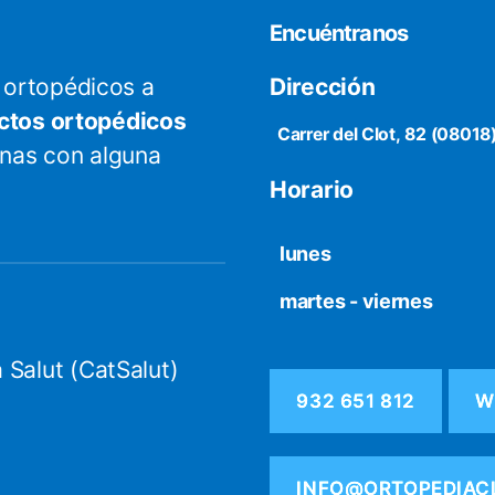
Encuéntranos
ortopédicos a
Dirección
ctos ortopédicos
Carrer del Clot, 82 (08018
onas con alguna
Horario
lunes
martes - viernes
 Salut (CatSalut)
932 651 812
W
INFO@ORTOPEDIAC