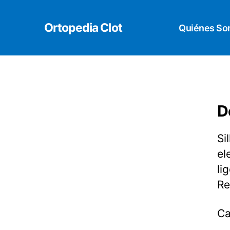
Ortopedia Clot
Quiénes S
D
Si
el
li
Re
Ca