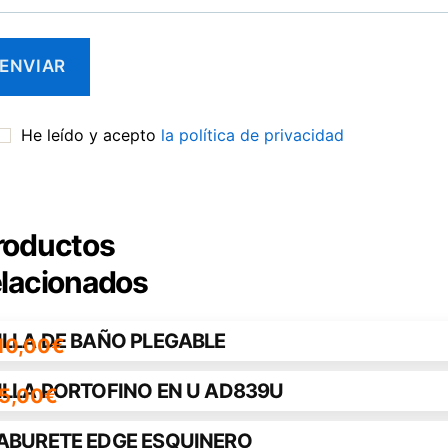
He leído y acepto
la política de privacidad
roductos
elacionados
ILLA DE BAÑO PLEGABLE
10,00
€
ILLA PORTOFINO EN U AD839U
5,00
€
ABURETE EDGE ESQUINERO