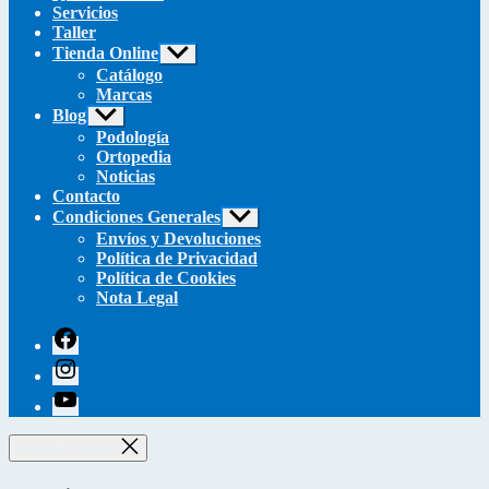
Servicios
Taller
Tienda Online
Mostrar
el
Catálogo
submenú
Marcas
Blog
Mostrar
el
Podología
submenú
Ortopedia
Noticias
Contacto
Condiciones Generales
Mostrar
el
Envíos y Devoluciones
submenú
Política de Privacidad
Política de Cookies
Nota Legal
facebook
instagram
youtube
Cerrar el Carrito