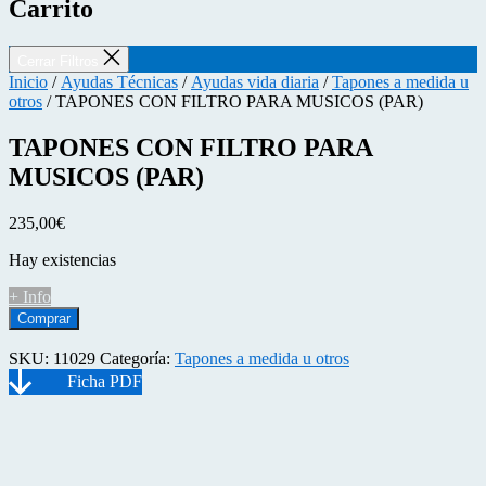
Carrito
Cerrar Filtros
Inicio
/
Ayudas Técnicas
/
Ayudas vida diaria
/
Tapones a medida u
otros
/ TAPONES CON FILTRO PARA MUSICOS (PAR)
TAPONES CON FILTRO PARA
MUSICOS (PAR)
235,00
€
Hay existencias
+ Info
TAPONES
Comprar
CON
FILTRO
SKU:
11029
Categoría:
Tapones a medida u otros
PARA
MUSICOS
(PAR)
cantidad