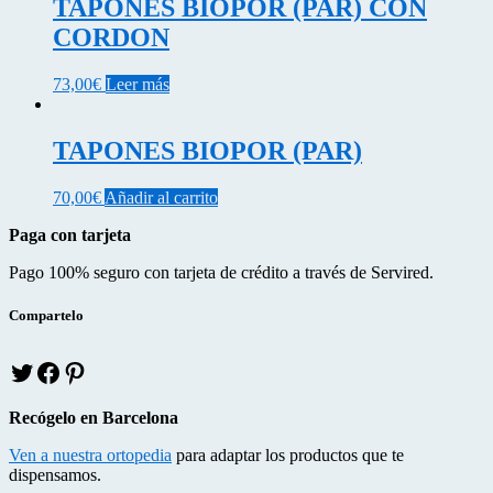
TAPONES BIOPOR (PAR) CON
CORDON
73,00
€
Leer más
TAPONES BIOPOR (PAR)
70,00
€
Añadir al carrito
Paga con tarjeta
Pago 100% seguro con tarjeta de crédito a través de Servired.
Compartelo
T
f
p
w
a
i
i
c
n
Recógelo en Barcelona
t
e
t
t
b
e
Ven a nuestra ortopedia
para adaptar los productos que te
e
o
r
dispensamos.
r
o
e