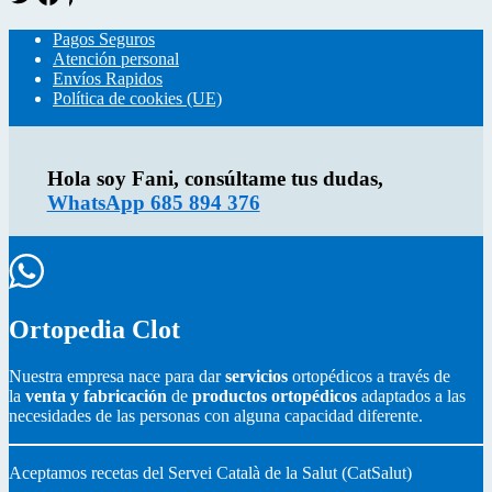
w
a
i
i
c
n
Pagos Seguros
t
e
t
Atención personal
t
b
e
Envíos Rapidos
e
o
r
Política de cookies (UE)
r
o
e
k
s
Hola soy Fani, consúltame tus dudas,
WhatsApp 685 894 376
Ortopedia Clot
Nuestra empresa nace para dar
servicios
ortopédicos a través de
la
venta y fabricación
de
productos ortopédicos
adaptados a las
necesidades de las personas con alguna capacidad diferente.
Aceptamos recetas del Servei Català de la Salut (CatSalut)