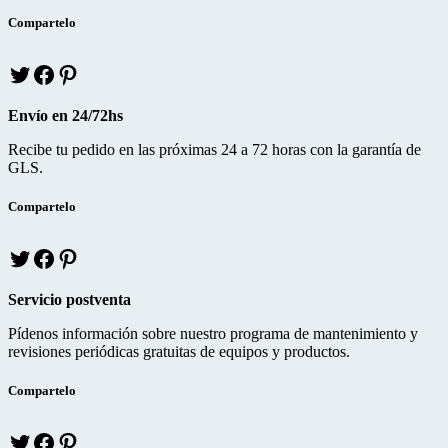
k
s
Compartelo
T
f
p
w
a
i
i
c
n
Envío en 24/72hs
t
e
t
t
b
e
Recibe tu pedido en las próximas 24 a 72 horas con la garantía de
e
o
r
GLS.
r
o
e
k
s
Compartelo
T
f
p
w
a
i
i
c
n
Servicio postventa
t
e
t
t
b
e
Pídenos información sobre nuestro programa de mantenimiento y
e
o
r
revisiones periódicas gratuitas de equipos y productos.
r
o
e
k
s
Compartelo
T
f
p