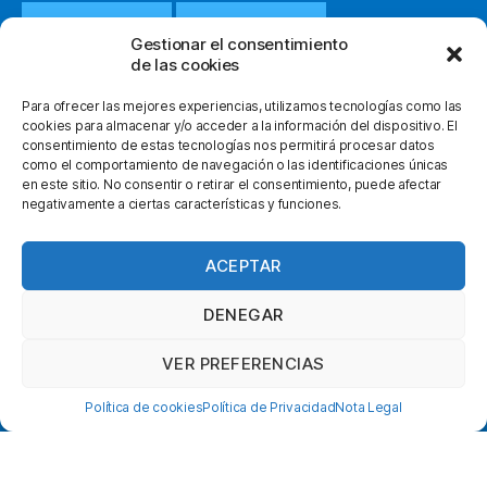
932 651 812
WHATSAPP
Gestionar el consentimiento
de las cookies
INFO@ORTOPEDIACLOT.COM
Para ofrecer las mejores experiencias, utilizamos tecnologías como las
cookies para almacenar y/o acceder a la información del dispositivo. El
consentimiento de estas tecnologías nos permitirá procesar datos
como el comportamiento de navegación o las identificaciones únicas
en este sitio. No consentir o retirar el consentimiento, puede afectar
negativamente a ciertas características y funciones.
© 2026
Ortopedia Clot
Subir
↑
facebook
instagram
youtube
ACEPTAR
Política de Privacidad
Nota Legal
DENEGAR
Condiciones Generales
VER PREFERENCIAS
Envíos y Devoluciones
Política de Cookies
Política de cookies
Política de Privacidad
Nota Legal
Contacto