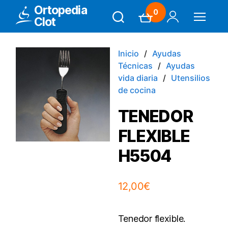
Ortopedia
0
Clot
Search
Carrito
Mi Cuenta
Menú
Inicio
Ayudas
Técnicas
Ayudas
vida diaria
Utensilios
de cocina
TENEDOR
FLEXIBLE
H5504
12,00
€
Tenedor flexible.