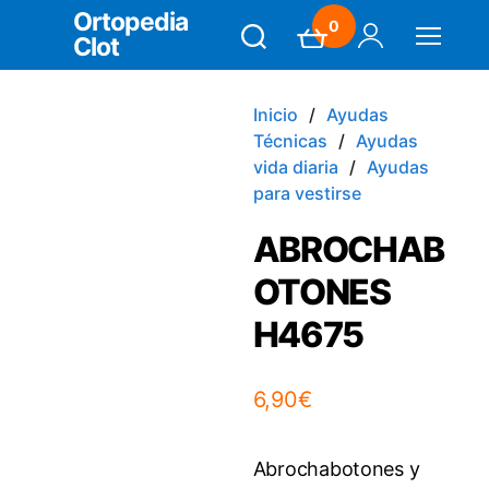
Ortopedia
0
Clot
Search
Carrito
Mi Cuenta
Menú
Inicio
Ayudas
Técnicas
Ayudas
vida diaria
Ayudas
para vestirse
ABROCHAB
OTONES
H4675
6,90
€
Abrochabotones y