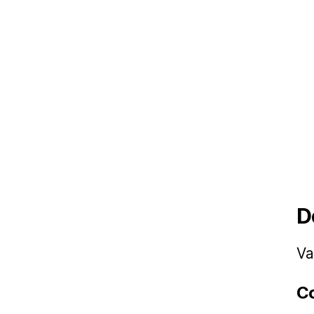
D
Va
C