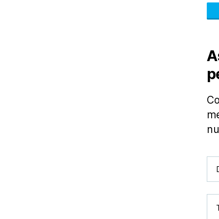
A
p
Co
me
nu