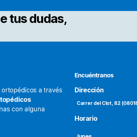
e tus dudas,
Encuéntranos
ortopédicos a través
Dirección
rtopédicos
Carrer del Clot, 82 (0801
onas con alguna
Horario
lunes