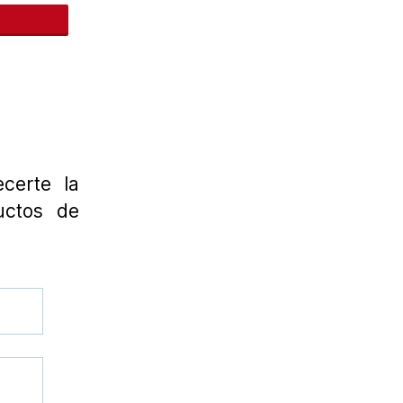
nteres
certe la
uctos de