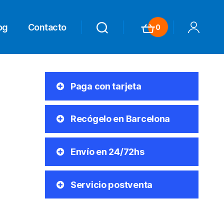
og
Contacto
0
Search
Search
Carrito
Mi Cuenta
Paga con tarjeta
Recógelo en Barcelona
Envío en 24/72hs
Servicio postventa