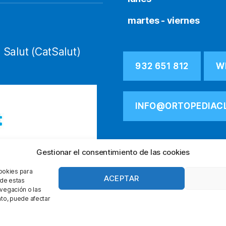
martes - viernes
 Salut (CatSalut)
932 651 812
W
INFO@ORTOPEDIAC
Gestionar el consentimiento de las cookies
cookies para
ACEPTAR
 de estas
vegación o las
ento, puede afectar