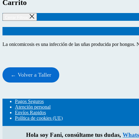
Carrito
Cerrar Filtros
La onicomicosis es una infección de las uñas producida por hongos. No s
← Volver a Taller
Pagos Seguros
Atención personal
Envíos Rapidos
Política de cookies (UE)
Hola soy Fani, consúltame tus dudas,
Whats