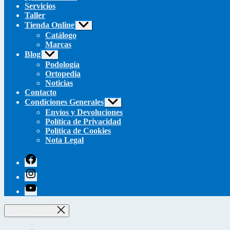
Servicios
Taller
Tienda Online
Mostrar
el
Catálogo
submenú
Marcas
Blog
Mostrar
el
Podología
submenú
Ortopedia
Noticias
Contacto
Condiciones Generales
Mostrar
el
Envíos y Devoluciones
submenú
Política de Privacidad
Política de Cookies
Nota Legal
facebook
instagram
youtube
Cerrar el Carrito