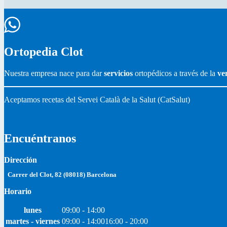
Ortopedia Clot
Nuestra empresa nace para dar
servicios
ortopédicos a través de la
ve
Aceptamos recetas del Servei Català de la Salut (CatSalut)
Encuéntranos
Dirección
Carrer del Clot, 82 (08018) Barcelona
Horario
lunes
09:00 - 14:00
martes - viernes
09:00 - 14:00
16:00 - 20:00