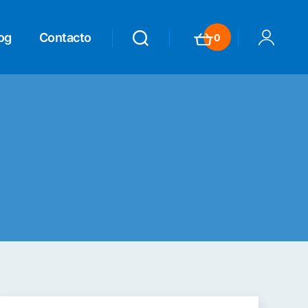
og
Contacto
0
Search
Search
Carrito
Mi Cuenta