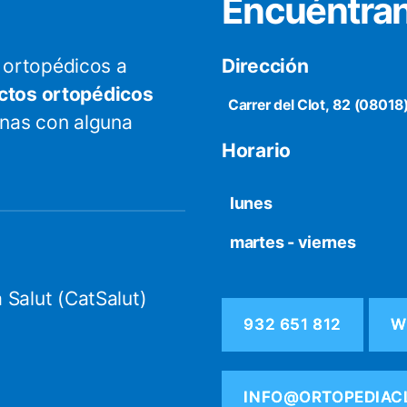
Encuéntra
ortopédicos a
Dirección
ctos ortopédicos
Carrer del Clot, 82 (08018
onas con alguna
Horario
lunes
martes - viernes
 Salut (CatSalut)
932 651 812
W
INFO@ORTOPEDIAC