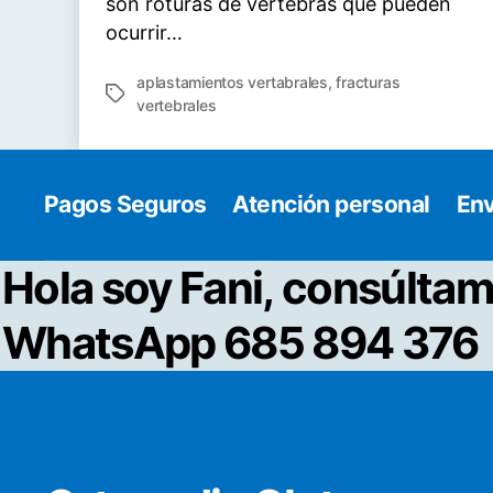
son roturas de vértebras que pueden
ocurrir…
aplastamientos vertabrales
,
fracturas
Etiquetas
vertebrales
Pagos Seguros
Atención personal
Env
Hola soy Fani, consúltam
WhatsApp 685 894 376