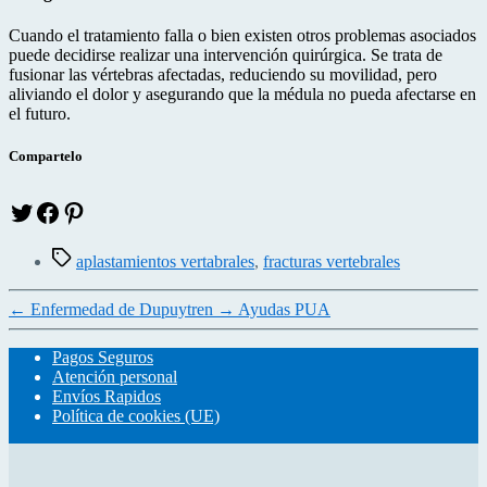
Cuando el tratamiento falla o bien existen otros problemas asociados
puede decidirse realizar una intervención quirúrgica. Se trata de
fusionar las vértebras afectadas, reduciendo su movilidad, pero
aliviando el dolor y asegurando que la médula no pueda afectarse en
el futuro.
Compartelo
Twitter
facebook
pinteres
Etiquetas
aplastamientos vertabrales
,
fracturas vertebrales
←
Enfermedad de Dupuytren
→
Ayudas PUA
Pagos Seguros
Atención personal
Envíos Rapidos
Política de cookies (UE)