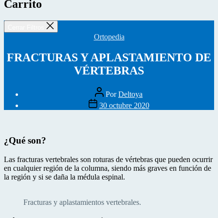
Carrito
Cerrar Filtros
Categorías
Ortopedia
FRACTURAS Y APLASTAMIENTO DE
VÉRTEBRAS
Autor
Por
Deltoya
de
Fecha
30 octubre 2020
la
de
entrada
la
entrada
¿Qué son?
Las fracturas vertebrales son roturas de vértebras que pueden ocurrir
en cualquier región de la columna, siendo más graves en función de
la región y si se daña la médula espinal.
Fracturas y aplastamientos vertebrales.