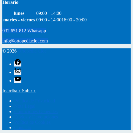
Horario
lunes
09:00 - 14:00
martes - viernes
09:00 - 14:00
16:00 - 20:00
932 651 812
Whatsapp
info@ortopediaclot.com
© 2026
Ortopedia Clot
facebook
instagram
youtube
Ir arriba
↑
Subir
↑
Política de Privacidad
Nota Legal
Condiciones Generales
Envíos y Devoluciones
Política de Cookies
Contacto