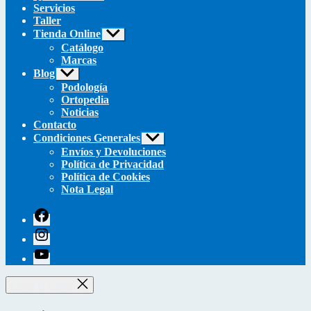
Servicios
Taller
Tienda Online
Mostrar
el
Catálogo
submenú
Marcas
Blog
Mostrar
el
Podología
submenú
Ortopedia
Noticias
Contacto
Condiciones Generales
Mostrar
el
Envíos y Devoluciones
submenú
Política de Privacidad
Política de Cookies
Nota Legal
facebook
instagram
youtube
Cerrar el Carrito