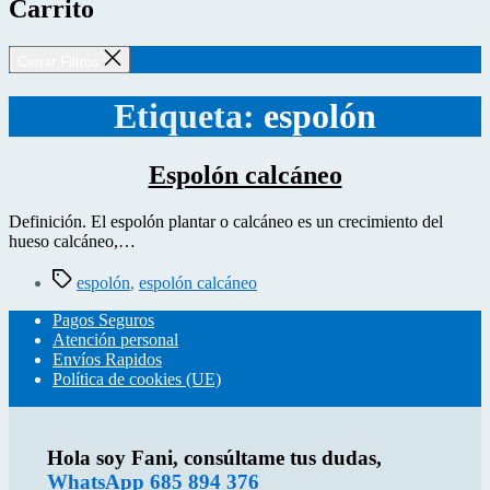
Carrito
Cerrar Filtros
Etiqueta:
espolón
Espolón calcáneo
Definición. El espolón plantar o calcáneo es un crecimiento del
hueso calcáneo,…
Etiquetas
espolón
,
espolón calcáneo
Pagos Seguros
Atención personal
Envíos Rapidos
Política de cookies (UE)
Hola soy Fani, consúltame tus dudas,
WhatsApp 685 894 376