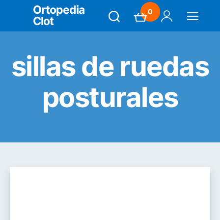
Ortopedia
0
Clot
Search
Carrito
Mi Cuenta
Menú
sillas de ruedas
posturales