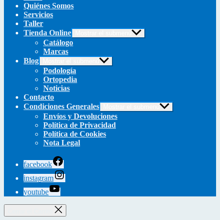
Quiénes Somos
Servicios
Taller
Tienda Online
Mostrar el submenú
Catálogo
Marcas
Blog
Mostrar el submenú
Podología
Ortopedia
Noticias
Contacto
Condiciones Generales
Mostrar el submenú
Envíos y Devoluciones
Política de Privacidad
Política de Cookies
Nota Legal
facebook
instagram
youtube
Cerrar el Carrito