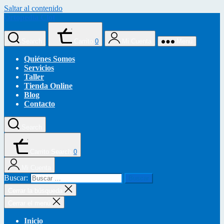
Saltar al contenido
Ortopedia Clot
Search
Carrito
0
Mi Cuenta
Menú
Quiénes Somos
Servicios
Taller
Tienda Online
Blog
Contacto
Search
Carrito
Search
0
Mi Cuenta
Buscar:
Cerrar la búsqueda
Cerrar el menú
Inicio